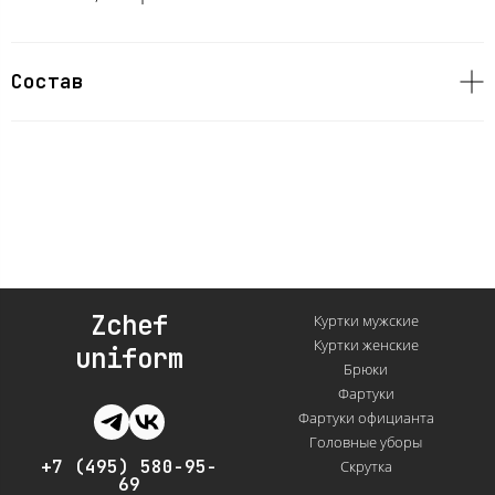
Состав
Zchef
Куртки мужские
Куртки женские
uniform
Брюки
Фартуки
Фартуки официанта
Головные уборы
+7 (495) 580-95-
Скрутка
69