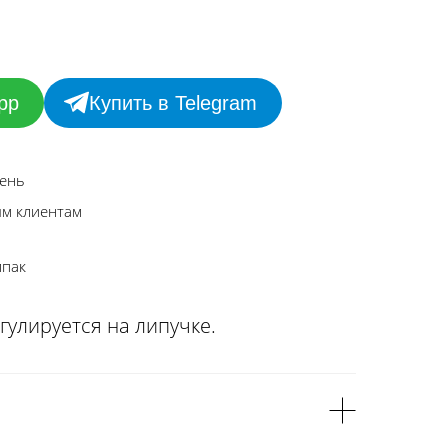
pp
Купить в Telegram
день
ым клиентам
лпак
гулируется на липучке.