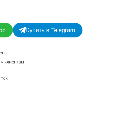
pp
Купить в Telegram
день
ым клиентам
лпак