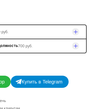
 руб.
должность
700 руб.
pp
Купить в Telegram
день
ым клиентам